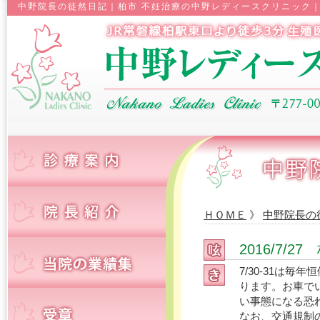
中野院長の徒然日記｜柏市 不妊治療の中野レディースクリニック｜
ＨＯＭＥ
》
中野院長の
2016/7/2
7/30-31は
ります。お車で
い事態になる恐
なお、交通規制