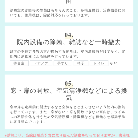
菌
診察室の診療毎の除菌はもちろんのこと、各検査機器、治療機器にお
いても、使用後は、除菌対応を行っております。
04.
院内設備の除菌、雑誌など一時撤去
以下の不特定多数の方が接触する箇所は、室内清掃時だけでなく、定
期的に消毒液による除菌を行っています。
待合室
ドアノブ
手すり
椅子
トイレ
など
05.
窓・扉の開放、空気清浄機などによる換
気
窓や扉を定期的に開放するなど空気をとどまらせないよう院内の換気
を行っています。また、窓がない・窓を開放できない室内は、ウイル
スの不活性化を行うため空気清浄機・除湿機などを稼働させ感染予防
に取り組んでいます。
※以前より、当院は感染予防に取り組んだ診療を行っておりますが、患者様