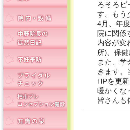
ろそろピ
す。もう
4月、年
院に関係
内容が変
所)、保
また、学
きます。
HPを更
暖かくな
皆さんも